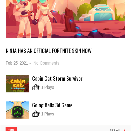
NINJA HAS AN OFFICIAL FORTNITE SKIN NOW
on
Feb 25, 2021
-
No Comments
Ninja
Has
Cabin Cat Storm Survivor
an
Official
0
1 Plays
Fortnite
Skin
Now
Going Balls 3d Game
0
1 Plays
908
SEE ALL