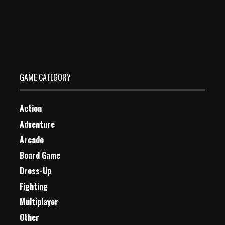
Unicorn Ice Pop – Summer Fun
Dec 2, 2023
0 Plays
GAME CATEGORY
Action
Adventure
Arcade
Board Game
Dress-Up
Fighting
Multiplayer
Other