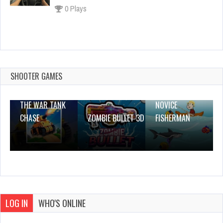
0 Plays
Sky Stunt Parking
Dec 2, 2023
0 Plays
SHOOTER GAMES
THE WAR TANK
NOVICE
CHASE
ZOMBIE BULLET 3D
FISHERMAN
LOG IN
WHO'S ONLINE